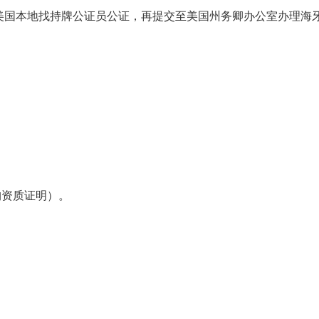
美国本地找持牌公证员公证，再提交至美国州务卿办公室办理海
构资质证明）。
；